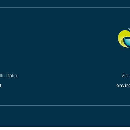
i, Italia
Via 
t
envir