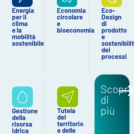
Economia
Eco-
Energia
circolare
Design
per il
e
di
clima
bioeconomia
prodotto
e la
e
mobilità
sostenibili
sostenibile
dei
processi
Scopri
di
più
Tutela
Gestione
del
della
territorio
risorsa
e delle
idrica